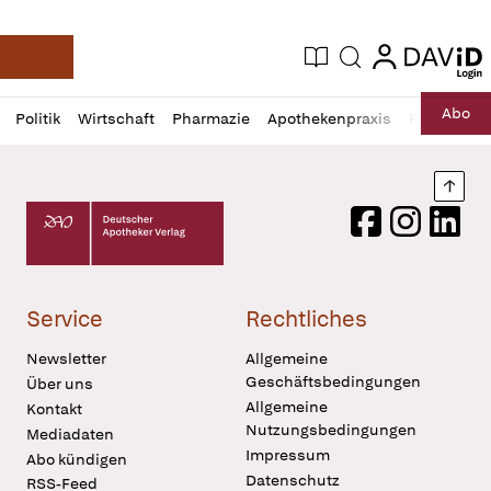
login
login
Aktuelle Ausgabe
Suche
Deutsche Apotheker Zeitung
Profil
Daz
Abo
Politik
Wirtschaft
Pharmazie
Apothekenpraxis
Recht
Sp
öffnen
Pur
Abo
öffnen
Nach
Deutscher Apotheker Verlag Logo
Facebook
Instagram
LinkedI
Service
Rechtliches
Newsletter
Allgemeine
Geschäftsbedingungen
Über uns
Allgemeine
Kontakt
Nutzungsbedingungen
Mediadaten
Impressum
Abo kündigen
Datenschutz
RSS-Feed