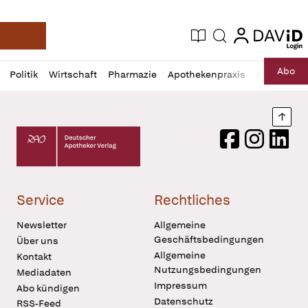
login
login
Aktuelle Ausgabe
Suche
Deutsche Apotheker Zeitung
Profil
Daz
Abo
Politik
Wirtschaft
Pharmazie
Apothekenpraxis
Recht
Sp
öffnen
Pur
Abo
öffnen
Nach
Deutscher Apotheker Verlag Logo
Facebook
Instagram
LinkedI
Service
Rechtliches
Newsletter
Allgemeine
Geschäftsbedingungen
Über uns
Allgemeine
Kontakt
Nutzungsbedingungen
Mediadaten
Impressum
Abo kündigen
Datenschutz
RSS-Feed