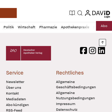
login
login
Aktuelle Ausgabe
Suche
Deutsche Apotheker Zeitung
Profil
Daz
Abo
Politik
Wirtschaft
Pharmazie
Apothekenpraxis
Recht
Sp
öffnen
Pur
Abo
öffnen
Nach
Deutscher Apotheker Verlag Logo
Facebook
Instagram
LinkedI
Service
Rechtliches
Newsletter
Allgemeine
Geschäftsbedingungen
Über uns
Allgemeine
Kontakt
Nutzungsbedingungen
Mediadaten
Impressum
Abo kündigen
Datenschutz
RSS-Feed