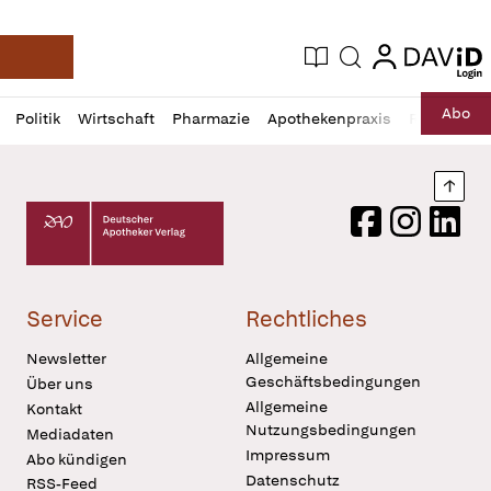
login
login
Aktuelle Ausgabe
Suche
Deutsche Apotheker Zeitung
Profil
Daz
Abo
Politik
Wirtschaft
Pharmazie
Apothekenpraxis
Recht
Sp
öffnen
Pur
Abo
öffnen
Nach
Deutscher Apotheker Verlag Logo
Facebook
Instagram
LinkedI
Service
Rechtliches
Newsletter
Allgemeine
Geschäftsbedingungen
Über uns
Allgemeine
Kontakt
Nutzungsbedingungen
Mediadaten
Impressum
Abo kündigen
Datenschutz
RSS-Feed