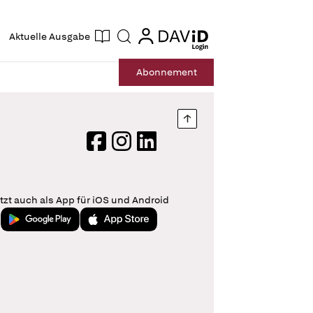
ogin
login
Aktuelle Ausgabe
Suche
Abo
nnement
Nach oben springen
Facebook
Instagram
LinkedIn
tzt auch als App für iOS und Android
Jetzt bei Google Play
Laden im App Store