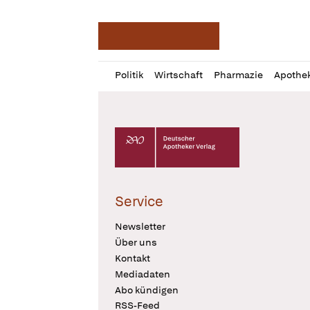
Deutsche Apotheker Ze
Profil
Daz
Politik
Wirtschaft
Pharmazie
Apothe
öffnen
Pur
Abo
öffnen
Deutscher Apotheker Verlag Logo
Service
Newsletter
Über uns
Kontakt
Mediadaten
Abo kündigen
RSS-Feed