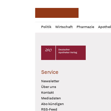
Deutsche Apotheker Ze
Profil
Daz
Politik
Wirtschaft
Pharmazie
Apothe
öffnen
Pur
Abo
öffnen
Deutscher Apotheker Verlag Logo
Service
Newsletter
Über uns
Kontakt
Mediadaten
Abo kündigen
RSS-Feed