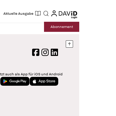
ogin
login
Aktuelle Ausgabe
Suche
Abo
nnement
Nach oben springen
Facebook
Instagram
LinkedIn
tzt auch als App für iOS und Android
Jetzt bei Google Play
Laden im App Store