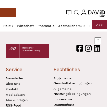
login
login
Aktuelle Ausgabe
Suche
Deutsche Apotheker Zeitung
Profil
Daz
Abo
Politik
Wirtschaft
Pharmazie
Apothekenpraxis
Recht
Sp
öffnen
Pur
Abo
öffnen
Nach
Deutscher Apotheker Verlag Logo
Facebook
Instagram
LinkedI
Service
Rechtliches
Newsletter
Allgemeine
Geschäftsbedingungen
Über uns
Allgemeine
Kontakt
Nutzungsbedingungen
Mediadaten
Impressum
Abo kündigen
Datenschutz
RSS-Feed