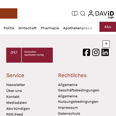
login
login
Aktuelle Ausgabe
Suche
Deutsche Apotheker Zeitung
Profil
Daz
Abo
Politik
Wirtschaft
Pharmazie
Apothekenpraxis
Recht
Sp
öffnen
Pur
Abo
öffnen
Nach
Deutscher Apotheker Verlag Logo
Facebook
Instagram
LinkedI
Service
Rechtliches
Newsletter
Allgemeine
Geschäftsbedingungen
Über uns
Allgemeine
Kontakt
Nutzungsbedingungen
Mediadaten
Impressum
Abo kündigen
Datenschutz
RSS-Feed