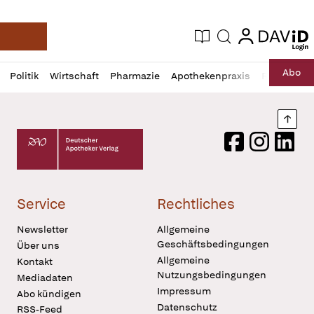
login
login
Aktuelle Ausgabe
Suche
Deutsche Apotheker Zeitung
Profil
Daz
Abo
Politik
Wirtschaft
Pharmazie
Apothekenpraxis
Recht
Sp
öffnen
Pur
Abo
öffnen
Nach
Deutscher Apotheker Verlag Logo
Facebook
Instagram
LinkedI
Service
Rechtliches
Newsletter
Allgemeine
Geschäftsbedingungen
Über uns
Allgemeine
Kontakt
Nutzungsbedingungen
Mediadaten
Impressum
Abo kündigen
Datenschutz
RSS-Feed