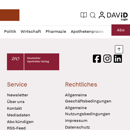
login
login
Aktuelle Ausgabe
Suche
Deutsche Apotheker Zeitung
Profil
Daz
Abo
Politik
Wirtschaft
Pharmazie
Apothekenpraxis
Recht
Sp
öffnen
Pur
Abo
öffnen
Nach
Deutscher Apotheker Verlag Logo
Facebook
Instagram
LinkedI
Service
Rechtliches
Newsletter
Allgemeine
Geschäftsbedingungen
Über uns
Allgemeine
Kontakt
Nutzungsbedingungen
Mediadaten
Impressum
Abo kündigen
Datenschutz
RSS-Feed