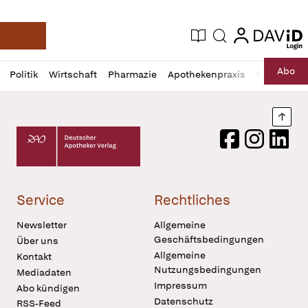
login
login
Aktuelle Ausgabe
Suche
Deutsche Apotheker Zeitung
Profil
Daz
Abo
Politik
Wirtschaft
Pharmazie
Apothekenpraxis
Recht
Sp
öffnen
Pur
Abo
öffnen
Nach
Deutscher Apotheker Verlag Logo
Facebook
Instagram
LinkedI
Service
Rechtliches
Newsletter
Allgemeine
Geschäftsbedingungen
Über uns
Allgemeine
Kontakt
Nutzungsbedingungen
Mediadaten
Impressum
Abo kündigen
Datenschutz
RSS-Feed