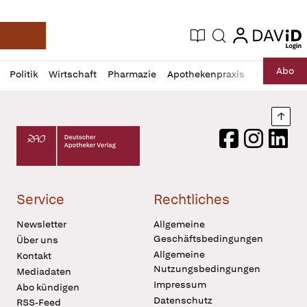
login
login
Aktuelle Ausgabe
Suche
Deutsche Apotheker Zeitung
Profil
Daz
Abo
Politik
Wirtschaft
Pharmazie
Apothekenpraxis
Recht
Sp
öffnen
Pur
Abo
öffnen
Nach
Deutscher Apotheker Verlag Logo
Facebook
Instagram
LinkedI
Service
Rechtliches
Newsletter
Allgemeine
Geschäftsbedingungen
Über uns
Allgemeine
Kontakt
Nutzungsbedingungen
Mediadaten
Impressum
Abo kündigen
Datenschutz
RSS-Feed