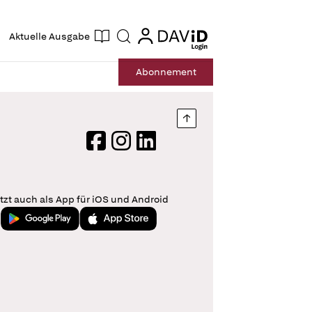
ogin
login
Aktuelle Ausgabe
Suche
Abo
nnement
Nach oben springen
Facebook
Instagram
LinkedIn
tzt auch als App für iOS und Android
Jetzt bei Google Play
Laden im App Store