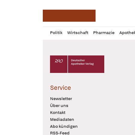
Deutsche Apotheker Ze
Profil
Daz
Politik
Wirtschaft
Pharmazie
Apothe
öffnen
Pur
Abo
öffnen
Deutscher Apotheker Verlag Logo
Service
Newsletter
Über uns
Kontakt
Mediadaten
Abo kündigen
RSS-Feed