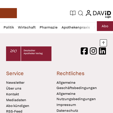
login
login
Aktuelle Ausgabe
Suche
Deutsche Apotheker Zeitung
Profil
Daz
Abo
Politik
Wirtschaft
Pharmazie
Apothekenpraxis
Recht
Sp
öffnen
Pur
Abo
öffnen
Nach
Deutscher Apotheker Verlag Logo
Facebook
Instagram
LinkedI
Service
Rechtliches
Newsletter
Allgemeine
Geschäftsbedingungen
Über uns
Allgemeine
Kontakt
Nutzungsbedingungen
Mediadaten
Impressum
Abo kündigen
Datenschutz
RSS-Feed