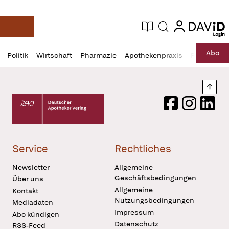
login
login
Aktuelle Ausgabe
Suche
Deutsche Apotheker Zeitung
Profil
Daz
Abo
Politik
Wirtschaft
Pharmazie
Apothekenpraxis
Recht
Sp
öffnen
Pur
Abo
öffnen
Nach
Deutscher Apotheker Verlag Logo
Facebook
Instagram
LinkedI
Service
Rechtliches
Newsletter
Allgemeine
Geschäftsbedingungen
Über uns
Allgemeine
Kontakt
Nutzungsbedingungen
Mediadaten
Impressum
Abo kündigen
Datenschutz
RSS-Feed