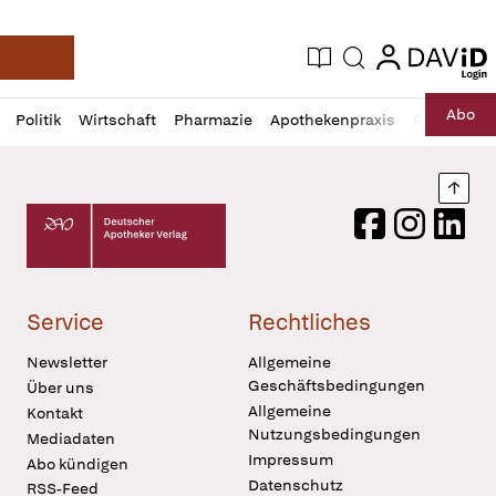
login
login
Aktuelle Ausgabe
Suche
Deutsche Apotheker Zeitung
Profil
Daz
Abo
Politik
Wirtschaft
Pharmazie
Apothekenpraxis
Recht
Sp
öffnen
Pur
Abo
öffnen
Nach
Deutscher Apotheker Verlag Logo
Facebook
Instagram
LinkedI
Service
Rechtliches
Newsletter
Allgemeine
Geschäftsbedingungen
Über uns
Allgemeine
Kontakt
Nutzungsbedingungen
Mediadaten
Impressum
Abo kündigen
Datenschutz
RSS-Feed