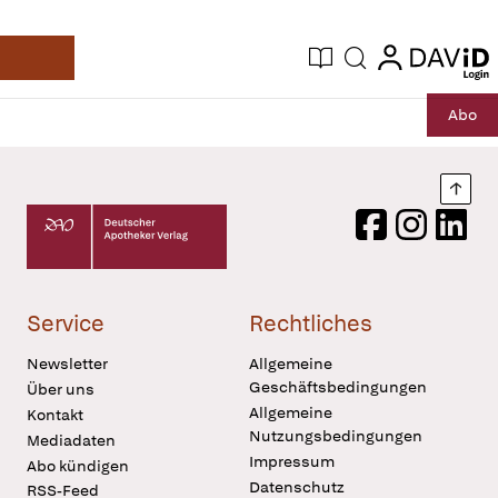
login
login
Aktuelle Ausgabe
Suche
Deutsche Apotheker Zeitung
Profil
Daz
Abo
öffnen
Pur
Abo
öffnen
Nach
Deutscher Apotheker Verlag Logo
Facebook
Instagram
LinkedI
Service
Rechtliches
Newsletter
Allgemeine
Geschäftsbedingungen
Über uns
Allgemeine
Kontakt
Nutzungsbedingungen
Mediadaten
Impressum
Abo kündigen
Datenschutz
RSS-Feed