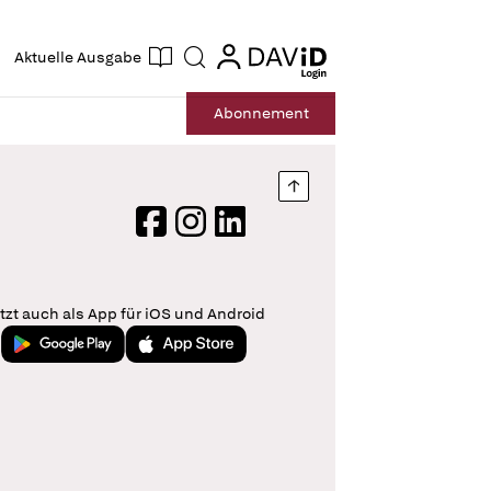
ogin
login
Aktuelle Ausgabe
Suche
Abo
nnement
Nach oben springen
Facebook
Instagram
LinkedIn
tzt auch als App für iOS und Android
Jetzt bei Google Play
Laden im App Store