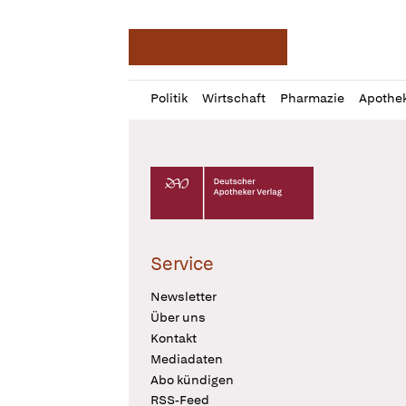
Deutsche Apotheker Ze
Profil
Daz
Politik
Wirtschaft
Pharmazie
Apothe
öffnen
Pur
Abo
öffnen
Deutscher Apotheker Verlag Logo
Service
Newsletter
Über uns
Kontakt
Mediadaten
Abo kündigen
RSS-Feed