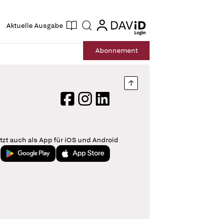
ogin
login
Aktuelle Ausgabe
Suche
Abo
nnement
Nach oben springen
Facebook
Instagram
LinkedIn
tzt auch als App für iOS und Android
Jetzt bei Google Play
Laden im App Store