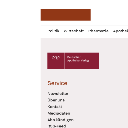
Deutsche Apotheker Ze
Profil
Daz
Politik
Wirtschaft
Pharmazie
Apothe
öffnen
Pur
Abo
öffnen
Deutscher Apotheker Verlag Logo
Service
Newsletter
Über uns
Kontakt
Mediadaten
Abo kündigen
RSS-Feed