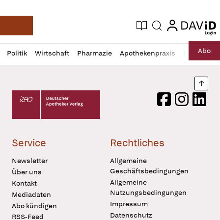
login
login
Aktuelle Ausgabe
Suche
Deutsche Apotheker Zeitung
Profil
Daz
Abo
Politik
Wirtschaft
Pharmazie
Apothekenpraxis
Recht
Sp
öffnen
Pur
Abo
öffnen
Nach
Deutscher Apotheker Verlag Logo
Facebook
Instagram
LinkedI
Service
Rechtliches
Newsletter
Allgemeine
Geschäftsbedingungen
Über uns
Allgemeine
Kontakt
Nutzungsbedingungen
Mediadaten
Impressum
Abo kündigen
Datenschutz
RSS-Feed