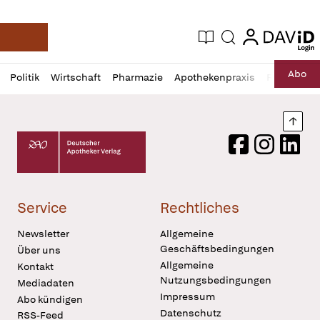
login
login
Aktuelle Ausgabe
Suche
Deutsche Apotheker Zeitung
Profil
Daz
Abo
Politik
Wirtschaft
Pharmazie
Apothekenpraxis
Recht
Sp
öffnen
Pur
Abo
öffnen
Nach
Deutscher Apotheker Verlag Logo
Facebook
Instagram
LinkedI
Service
Rechtliches
Newsletter
Allgemeine
Geschäftsbedingungen
Über uns
Allgemeine
Kontakt
Nutzungsbedingungen
Mediadaten
Impressum
Abo kündigen
Datenschutz
RSS-Feed