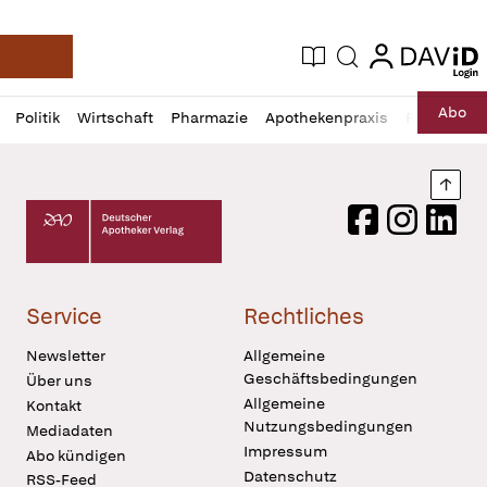
login
login
Aktuelle Ausgabe
Suche
Deutsche Apotheker Zeitung
Profil
Daz
Abo
Politik
Wirtschaft
Pharmazie
Apothekenpraxis
Recht
Sp
öffnen
Pur
Abo
öffnen
Nach
Deutscher Apotheker Verlag Logo
Facebook
Instagram
LinkedI
Service
Rechtliches
Newsletter
Allgemeine
Geschäftsbedingungen
Über uns
Allgemeine
Kontakt
Nutzungsbedingungen
Mediadaten
Impressum
Abo kündigen
Datenschutz
RSS-Feed