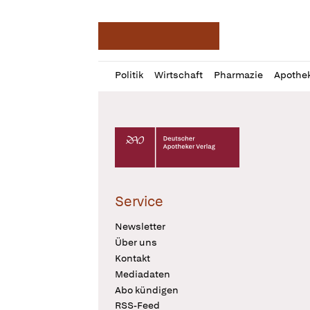
Deutsche Apotheker Ze
Profil
Daz
Politik
Wirtschaft
Pharmazie
Apothe
öffnen
Pur
Abo
öffnen
Deutscher Apotheker Verlag Logo
Service
Newsletter
Über uns
Kontakt
Mediadaten
Abo kündigen
RSS-Feed