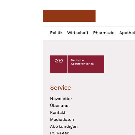
Deutsche Apotheker Ze
Profil
Daz
Politik
Wirtschaft
Pharmazie
Apothe
öffnen
Pur
Abo
öffnen
Deutscher Apotheker Verlag Logo
Service
Newsletter
Über uns
Kontakt
Mediadaten
Abo kündigen
RSS-Feed