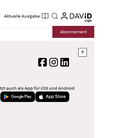
ogin
login
Aktuelle Ausgabe
Suche
Abo
nnement
Nach oben springen
Facebook
Instagram
LinkedIn
tzt auch als App für iOS und Android
Jetzt bei Google Play
Laden im App Store