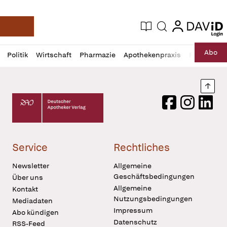
login
login
Aktuelle Ausgabe
Suche
Deutsche Apotheker Zeitung
Profil
Daz
Abo
Politik
Wirtschaft
Pharmazie
Apothekenpraxis
Recht
Sp
öffnen
Pur
Abo
öffnen
Nach
Deutscher Apotheker Verlag Logo
Facebook
Instagram
LinkedI
Service
Rechtliches
Newsletter
Allgemeine
Geschäftsbedingungen
Über uns
Allgemeine
Kontakt
Nutzungsbedingungen
Mediadaten
Impressum
Abo kündigen
Datenschutz
RSS-Feed