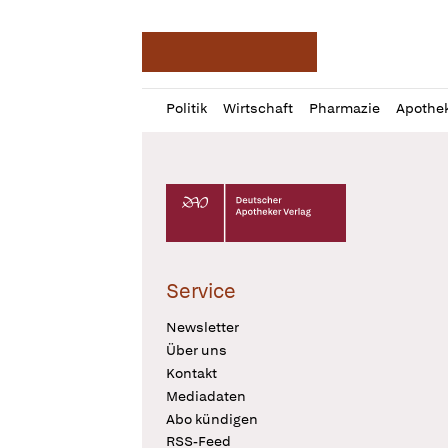
Deutsche Apotheker Ze
Profil
Daz
Politik
Wirtschaft
Pharmazie
Apothe
öffnen
Pur
Abo
öffnen
Deutscher Apotheker Verlag Logo
Service
Newsletter
Über uns
Kontakt
Mediadaten
Abo kündigen
RSS-Feed