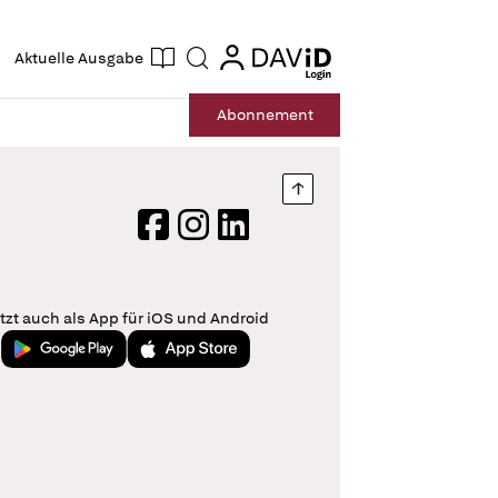
ogin
login
Aktuelle Ausgabe
Suche
Abo
nnement
Nach oben springen
Facebook
Instagram
LinkedIn
tzt auch als App für iOS und Android
Jetzt bei Google Play
Laden im App Store