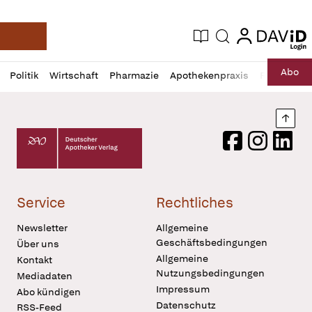
login
login
Aktuelle Ausgabe
Suche
Deutsche Apotheker Zeitung
Profil
Daz
Abo
Politik
Wirtschaft
Pharmazie
Apothekenpraxis
Recht
Sp
öffnen
Pur
Abo
öffnen
Nach
Deutscher Apotheker Verlag Logo
Facebook
Instagram
LinkedI
Service
Rechtliches
Newsletter
Allgemeine
Geschäftsbedingungen
Über uns
Allgemeine
Kontakt
Nutzungsbedingungen
Mediadaten
Impressum
Abo kündigen
Datenschutz
RSS-Feed