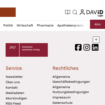
login
login
Aktuelle Ausgabe
Suche
Deutsche Apotheker Zeitung
Profil
Daz
Abo
Politik
Wirtschaft
Pharmazie
Apothekenpraxis
Recht
Sp
öffnen
Pur
Abo
öffnen
Nach
Deutscher Apotheker Verlag Logo
Facebook
Instagram
LinkedI
Service
Rechtliches
Newsletter
Allgemeine
Geschäftsbedingungen
Über uns
Allgemeine
Kontakt
Nutzungsbedingungen
Mediadaten
Impressum
Abo kündigen
Datenschutz
RSS-Feed