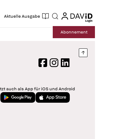
ogin
login
Aktuelle Ausgabe
Suche
Abo
nnement
Nach oben springen
Facebook
Instagram
LinkedIn
tzt auch als App für iOS und Android
Jetzt bei Google Play
Laden im App Store