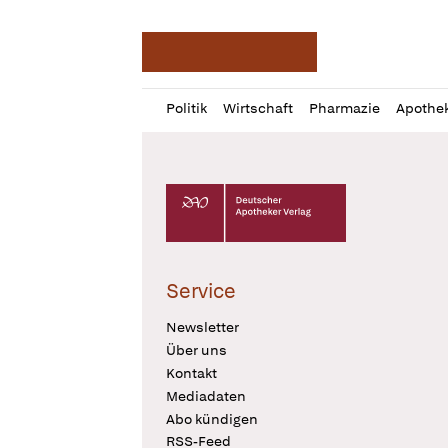
Deutsche Apotheker Ze
Profil
Daz
Politik
Wirtschaft
Pharmazie
Apothe
öffnen
Pur
Abo
öffnen
Deutscher Apotheker Verlag Logo
Service
Newsletter
Über uns
Kontakt
Mediadaten
Abo kündigen
RSS-Feed