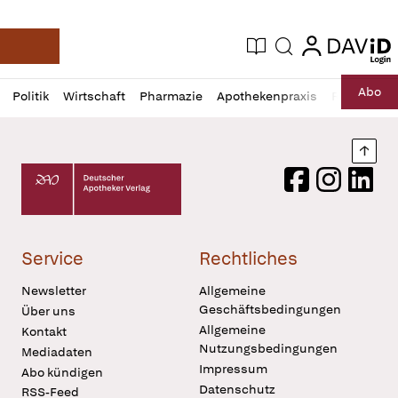
login
login
Aktuelle Ausgabe
Suche
Deutsche Apotheker Zeitung
Profil
Daz
Abo
Politik
Wirtschaft
Pharmazie
Apothekenpraxis
Recht
Sp
öffnen
Pur
Abo
öffnen
Nach
Deutscher Apotheker Verlag Logo
Facebook
Instagram
LinkedI
Service
Rechtliches
Newsletter
Allgemeine
Geschäftsbedingungen
Über uns
Allgemeine
Kontakt
Nutzungsbedingungen
Mediadaten
Impressum
Abo kündigen
Datenschutz
RSS-Feed