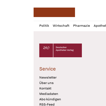
Deutsche Apotheker Ze
Profil
Daz
Politik
Wirtschaft
Pharmazie
Apothe
öffnen
Pur
Abo
öffnen
Deutscher Apotheker Verlag Logo
Service
Newsletter
Über uns
Kontakt
Mediadaten
Abo kündigen
RSS-Feed