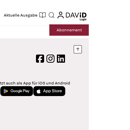
ogin
login
Aktuelle Ausgabe
Suche
Abo
nnement
Nach oben springen
Facebook
Instagram
LinkedIn
tzt auch als App für iOS und Android
Jetzt bei Google Play
Laden im App Store