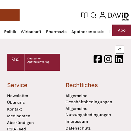
login
login
Aktuelle Ausgabe
Suche
Deutsche Apotheker Zeitung
Profil
Daz
Abo
Politik
Wirtschaft
Pharmazie
Apothekenpraxis
Recht
Sp
öffnen
Pur
Abo
öffnen
Nach
Deutscher Apotheker Verlag Logo
Facebook
Instagram
LinkedI
Service
Rechtliches
Newsletter
Allgemeine
Geschäftsbedingungen
Über uns
Allgemeine
Kontakt
Nutzungsbedingungen
Mediadaten
Impressum
Abo kündigen
Datenschutz
RSS-Feed