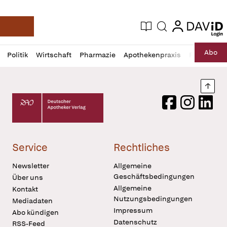
login
login
Aktuelle Ausgabe
Suche
Deutsche Apotheker Zeitung
Profil
Daz
Abo
Politik
Wirtschaft
Pharmazie
Apothekenpraxis
Recht
Sp
öffnen
Pur
Abo
öffnen
Nach
Deutscher Apotheker Verlag Logo
Facebook
Instagram
LinkedI
Service
Rechtliches
Newsletter
Allgemeine
Geschäftsbedingungen
Über uns
Allgemeine
Kontakt
Nutzungsbedingungen
Mediadaten
Impressum
Abo kündigen
Datenschutz
RSS-Feed