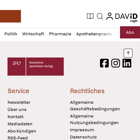
login
login
Aktuelle Ausgabe
Suche
Deutsche Apotheker Zeitung
Profil
Daz
Abo
Politik
Wirtschaft
Pharmazie
Apothekenpraxis
Recht
Sp
öffnen
Pur
Abo
öffnen
Nach
Deutscher Apotheker Verlag Logo
Facebook
Instagram
LinkedI
Service
Rechtliches
Newsletter
Allgemeine
Geschäftsbedingungen
Über uns
Allgemeine
Kontakt
Nutzungsbedingungen
Mediadaten
Impressum
Abo kündigen
Datenschutz
RSS-Feed