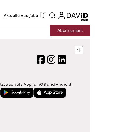
ogin
login
Aktuelle Ausgabe
Suche
Abo
nnement
Nach oben springen
Facebook
Instagram
LinkedIn
tzt auch als App für iOS und Android
Jetzt bei Google Play
Laden im App Store