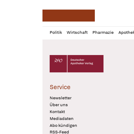
Deutsche Apotheker Ze
Profil
Daz
Politik
Wirtschaft
Pharmazie
Apothe
öffnen
Pur
Abo
öffnen
Deutscher Apotheker Verlag Logo
Service
Newsletter
Über uns
Kontakt
Mediadaten
Abo kündigen
RSS-Feed