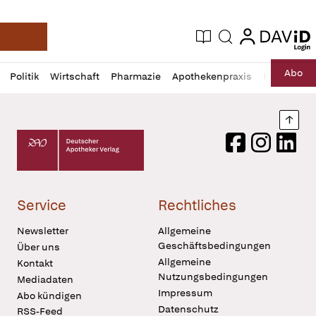
login
login
Aktuelle Ausgabe
Suche
Deutsche Apotheker Zeitung
Profil
Daz
Abo
Politik
Wirtschaft
Pharmazie
Apothekenpraxis
Recht
Sp
öffnen
Pur
Abo
öffnen
Nach
Deutscher Apotheker Verlag Logo
Facebook
Instagram
LinkedI
Service
Rechtliches
Newsletter
Allgemeine
Geschäftsbedingungen
Über uns
Allgemeine
Kontakt
Nutzungsbedingungen
Mediadaten
Impressum
Abo kündigen
Datenschutz
RSS-Feed