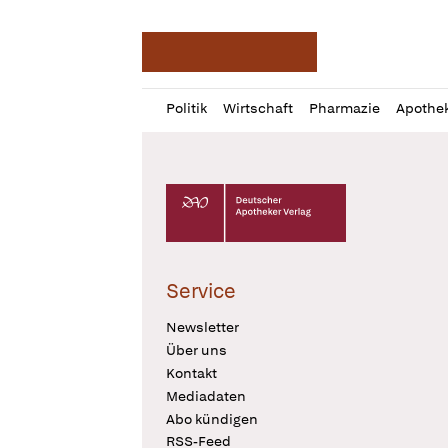
Deutsche Apotheker Ze
Profil
Daz
Politik
Wirtschaft
Pharmazie
Apothe
öffnen
Pur
Abo
öffnen
Deutscher Apotheker Verlag Logo
Service
Newsletter
Über uns
Kontakt
Mediadaten
Abo kündigen
RSS-Feed