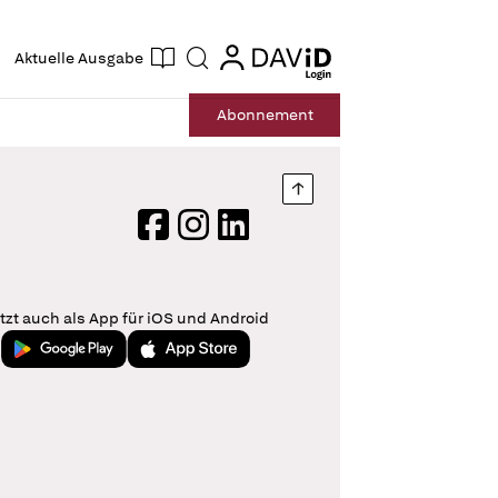
ogin
login
Aktuelle Ausgabe
Suche
Abo
nnement
Nach oben springen
Facebook
Instagram
LinkedIn
tzt auch als App für iOS und Android
Jetzt bei Google Play
Laden im App Store