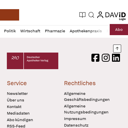
login
login
Aktuelle Ausgabe
Suche
Deutsche Apotheker Zeitung
Profil
Daz
Abo
Politik
Wirtschaft
Pharmazie
Apothekenpraxis
Recht
Sp
öffnen
Pur
Abo
öffnen
Nach
Deutscher Apotheker Verlag Logo
Facebook
Instagram
LinkedI
Service
Rechtliches
Newsletter
Allgemeine
Geschäftsbedingungen
Über uns
Allgemeine
Kontakt
Nutzungsbedingungen
Mediadaten
Impressum
Abo kündigen
Datenschutz
RSS-Feed