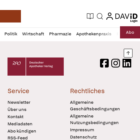
login
login
Aktuelle Ausgabe
Suche
Deutsche Apotheker Zeitung
Profil
Daz
Abo
Politik
Wirtschaft
Pharmazie
Apothekenpraxis
Recht
Sp
öffnen
Pur
Abo
öffnen
Nach
Deutscher Apotheker Verlag Logo
Facebook
Instagram
LinkedI
Service
Rechtliches
Newsletter
Allgemeine
Geschäftsbedingungen
Über uns
Allgemeine
Kontakt
Nutzungsbedingungen
Mediadaten
Impressum
Abo kündigen
Datenschutz
RSS-Feed