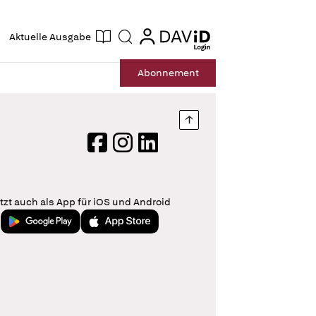
ogin
login
Aktuelle Ausgabe
Suche
Abo
nnement
Nach oben springen
Facebook
Instagram
LinkedIn
tzt auch als App für iOS und Android
Jetzt bei Google Play
Laden im App Store