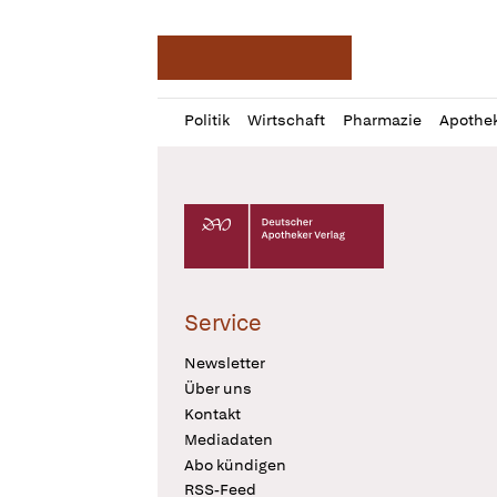
Deutsche Apotheker Ze
Profil
Daz
Politik
Wirtschaft
Pharmazie
Apothe
öffnen
Pur
Abo
öffnen
Deutscher Apotheker Verlag Logo
Service
Newsletter
Über uns
Kontakt
Mediadaten
Abo kündigen
RSS-Feed