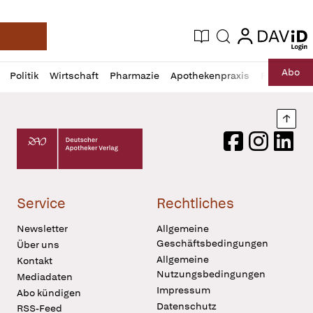
login
login
Aktuelle Ausgabe
Suche
Deutsche Apotheker Zeitung
Profil
Daz
Abo
Politik
Wirtschaft
Pharmazie
Apothekenpraxis
Recht
Sp
öffnen
Pur
Abo
öffnen
Nach
Deutscher Apotheker Verlag Logo
Facebook
Instagram
LinkedI
Service
Rechtliches
Newsletter
Allgemeine
Geschäftsbedingungen
Über uns
Allgemeine
Kontakt
Nutzungsbedingungen
Mediadaten
Impressum
Abo kündigen
Datenschutz
RSS-Feed