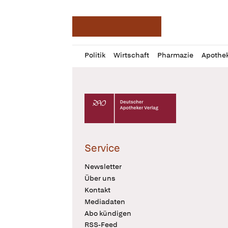
Deutsche Apotheker Ze
Profil
Daz
Politik
Wirtschaft
Pharmazie
Apothe
öffnen
Pur
Abo
öffnen
Deutscher Apotheker Verlag Logo
Service
Newsletter
Über uns
Kontakt
Mediadaten
Abo kündigen
RSS-Feed