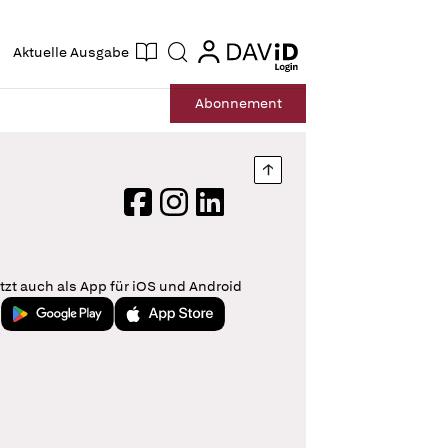
ogin
login
Aktuelle Ausgabe
Suche
Abo
nnement
Nach oben springen
Facebook
Instagram
LinkedIn
tzt auch als App für iOS und Android
Jetzt bei Google Play
Laden im App Store