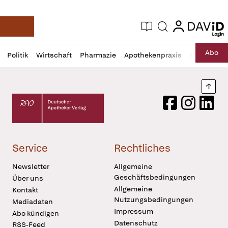
login
login
Aktuelle Ausgabe
Suche
Deutsche Apotheker Zeitung
Profil
Daz
Abo
Politik
Wirtschaft
Pharmazie
Apothekenpraxis
Recht
Sp
öffnen
Pur
Abo
öffnen
Nach
Deutscher Apotheker Verlag Logo
Facebook
Instagram
LinkedI
Service
Rechtliches
Newsletter
Allgemeine
Geschäftsbedingungen
Über uns
Allgemeine
Kontakt
Nutzungsbedingungen
Mediadaten
Impressum
Abo kündigen
Datenschutz
RSS-Feed