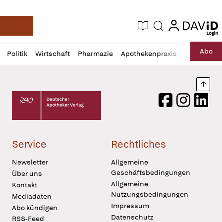
login
login
Aktuelle Ausgabe
Suche
Deutsche Apotheker Zeitung
Profil
Daz
Abo
Politik
Wirtschaft
Pharmazie
Apothekenpraxis
Recht
Sp
öffnen
Pur
Abo
öffnen
Nach
Deutscher Apotheker Verlag Logo
Facebook
Instagram
LinkedI
Service
Rechtliches
Newsletter
Allgemeine
Geschäftsbedingungen
Über uns
Allgemeine
Kontakt
Nutzungsbedingungen
Mediadaten
Impressum
Abo kündigen
Datenschutz
RSS-Feed