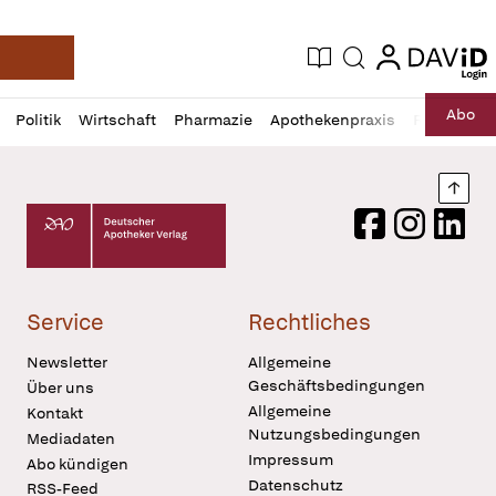
login
login
Aktuelle Ausgabe
Suche
Deutsche Apotheker Zeitung
Profil
Daz
Abo
Politik
Wirtschaft
Pharmazie
Apothekenpraxis
Recht
Sp
öffnen
Pur
Abo
öffnen
Nach
Deutscher Apotheker Verlag Logo
Facebook
Instagram
LinkedI
Service
Rechtliches
Newsletter
Allgemeine
Geschäftsbedingungen
Über uns
Allgemeine
Kontakt
Nutzungsbedingungen
Mediadaten
Impressum
Abo kündigen
Datenschutz
RSS-Feed