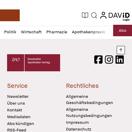
login
login
Aktuelle Ausgabe
Suche
Deutsche Apotheker Zeitung
Profil
Daz
Abo
Politik
Wirtschaft
Pharmazie
Apothekenpraxis
Recht
Sp
öffnen
Pur
Abo
öffnen
Nach
Deutscher Apotheker Verlag Logo
Facebook
Instagram
LinkedI
Service
Rechtliches
Newsletter
Allgemeine
Geschäftsbedingungen
Über uns
Allgemeine
Kontakt
Nutzungsbedingungen
Mediadaten
Impressum
Abo kündigen
Datenschutz
RSS-Feed