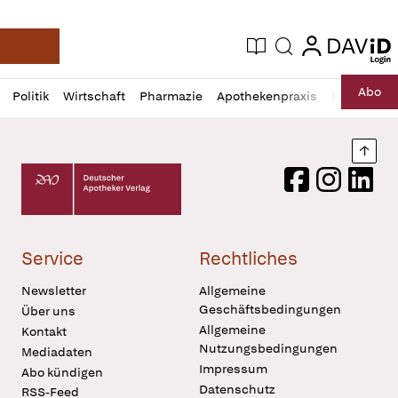
login
login
Aktuelle Ausgabe
Suche
Deutsche Apotheker Zeitung
Profil
Daz
Abo
Politik
Wirtschaft
Pharmazie
Apothekenpraxis
Recht
Sp
öffnen
Pur
Abo
öffnen
Nach
Deutscher Apotheker Verlag Logo
Facebook
Instagram
LinkedI
Service
Rechtliches
Newsletter
Allgemeine
Geschäftsbedingungen
Über uns
Allgemeine
Kontakt
Nutzungsbedingungen
Mediadaten
Impressum
Abo kündigen
Datenschutz
RSS-Feed