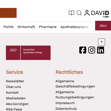
login
login
Aktuelle Ausgabe
Suche
Deutsche Apotheker Zeitung
Profil
Daz
Abo
Politik
Wirtschaft
Pharmazie
Apothekenpraxis
Recht
Sp
öffnen
Pur
Abo
öffnen
Nach
Deutscher Apotheker Verlag Logo
Facebook
Instagram
LinkedI
Service
Rechtliches
Newsletter
Allgemeine
Geschäftsbedingungen
Über uns
Allgemeine
Kontakt
Nutzungsbedingungen
Mediadaten
Impressum
Abo kündigen
Datenschutz
RSS-Feed