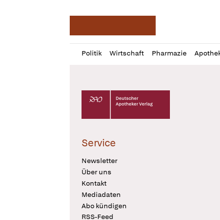
Deutsche Apotheker Ze
Profil
Daz
Politik
Wirtschaft
Pharmazie
Apothe
öffnen
Pur
Abo
öffnen
Deutscher Apotheker Verlag Logo
Service
Newsletter
Über uns
Kontakt
Mediadaten
Abo kündigen
RSS-Feed