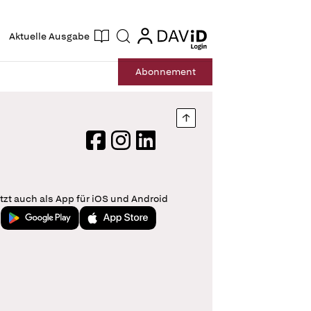
ogin
login
Aktuelle Ausgabe
Suche
Abo
nnement
Nach oben springen
Facebook
Instagram
LinkedIn
tzt auch als App für iOS und Android
Jetzt bei Google Play
Laden im App Store