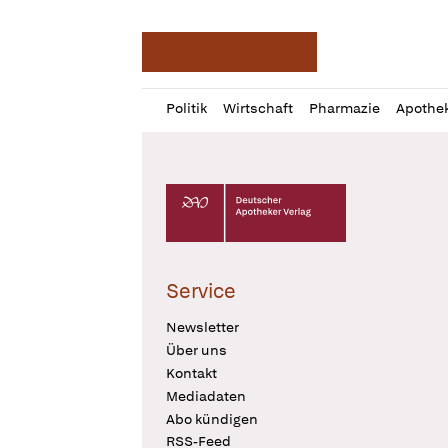
Deutsche Apotheker Ze
Profil
Daz
Politik
Wirtschaft
Pharmazie
Apothe
öffnen
Pur
Abo
öffnen
Deutscher Apotheker Verlag Logo
Service
Newsletter
Über uns
Kontakt
Mediadaten
Abo kündigen
RSS-Feed