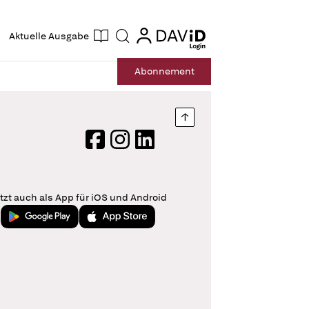
ogin
login
Aktuelle Ausgabe
Suche
Abo
nnement
Nach oben springen
Facebook
Instagram
LinkedIn
tzt auch als App für iOS und Android
Jetzt bei Google Play
Laden im App Store